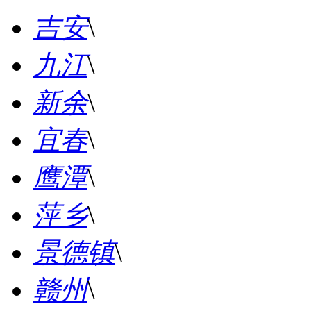
吉安
\
九江
\
新余
\
宜春
\
鹰潭
\
萍乡
\
景德镇
\
赣州
\