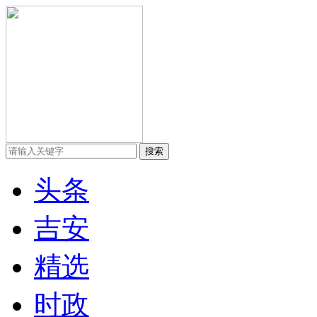
头条
吉安
精选
时政