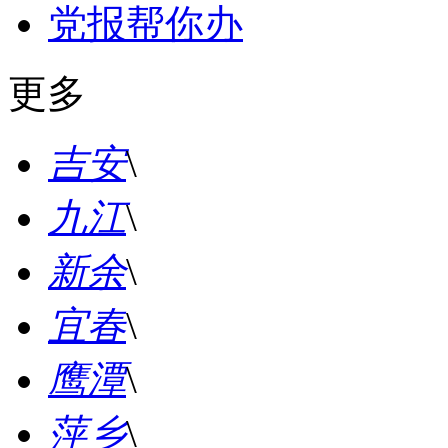
党报帮你办
更多
吉安
\
九江
\
新余
\
宜春
\
鹰潭
\
萍乡
\