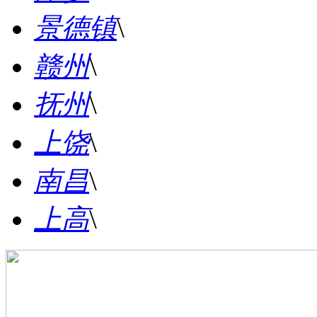
景德镇
\
赣州
\
抚州
\
上饶
\
南昌
\
上高
\