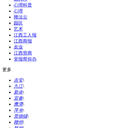
心理科普
心理
赣法云
园区
艺术
江西工人报
江西商报
农业
江西营商
党报帮你办
更多
吉安
\
九江
\
新余
\
宜春
\
鹰潭
\
萍乡
\
景德镇
\
赣州
\