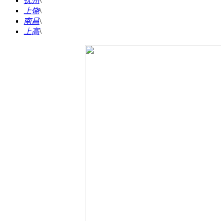
抚州
\
上饶
\
南昌
\
上高
\