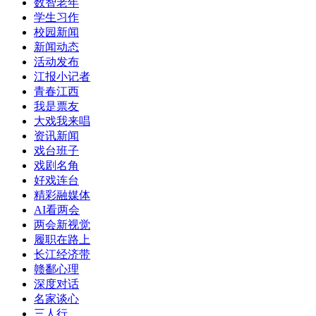
数智老年
学生习作
校园新闻
新闻动态
活动发布
江报小记者
青春江西
我是票友
大戏我来唱
资讯新闻
戏台班子
戏剧名角
好戏连台
精彩融媒体
AI看两会
两会新视觉
履职在路上
长江经济带
赣鄱心理
深度对话
名家谈心
三人行