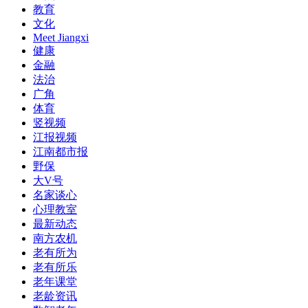
教育
文化
Meet Jiangxi
健康
金融
法治
广角
体育
竖视频
江报视频
江南都市报
野保
大V号
名家谈心
心理教室
最新动态
南方农机
老有所为
老有所乐
老年课堂
老龄资讯