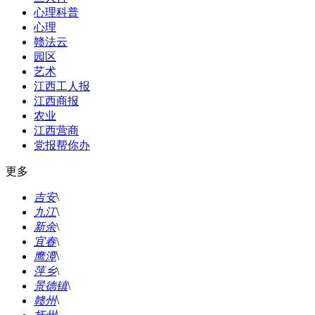
心理科普
心理
赣法云
园区
艺术
江西工人报
江西商报
农业
江西营商
党报帮你办
更多
吉安
\
九江
\
新余
\
宜春
\
鹰潭
\
萍乡
\
景德镇
\
赣州
\