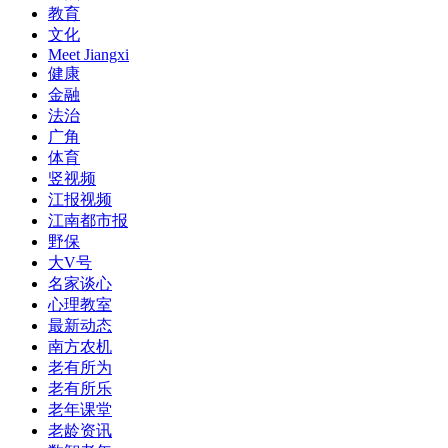
教育
文化
Meet Jiangxi
健康
金融
法治
广角
体育
竖视频
江报视频
江南都市报
野保
大V号
名家谈心
心理教室
最新动态
南方农机
老有所为
老有所乐
老年课堂
老龄资讯