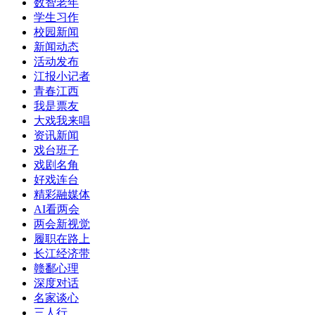
数智老年
学生习作
校园新闻
新闻动态
活动发布
江报小记者
青春江西
我是票友
大戏我来唱
资讯新闻
戏台班子
戏剧名角
好戏连台
精彩融媒体
AI看两会
两会新视觉
履职在路上
长江经济带
赣鄱心理
深度对话
名家谈心
三人行