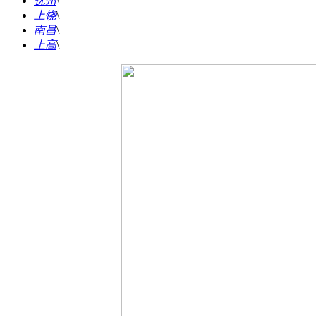
抚州
\
上饶
\
南昌
\
上高
\