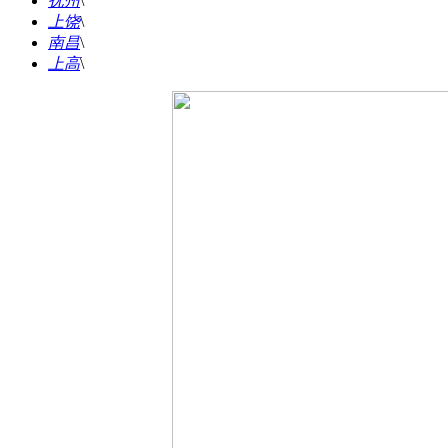
抚州
\
上饶
\
南昌
\
上高
\