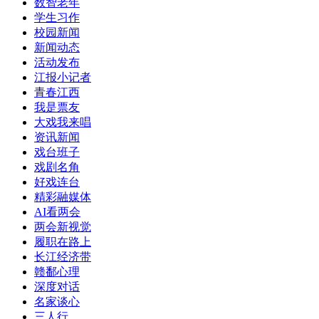
数智老年
学生习作
校园新闻
新闻动态
活动发布
江报小记者
青春江西
我是票友
大戏我来唱
资讯新闻
戏台班子
戏剧名角
好戏连台
精彩融媒体
AI看两会
两会新视觉
履职在路上
长江经济带
赣鄱心理
深度对话
名家谈心
三人行