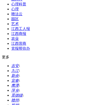
心理科普
心理
赣法云
园区
艺术
江西工人报
江西商报
农业
江西营商
党报帮你办
更多
吉安
\
九江
\
新余
\
宜春
\
鹰潭
\
萍乡
\
景德镇
\
赣州
\