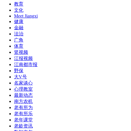
教育
文化
Meet Jiangxi
健康
金融
法治
广角
体育
竖视频
江报视频
江南都市报
野保
大V号
名家谈心
心理教室
最新动态
南方农机
老有所为
老有所乐
老年课堂
老龄资讯