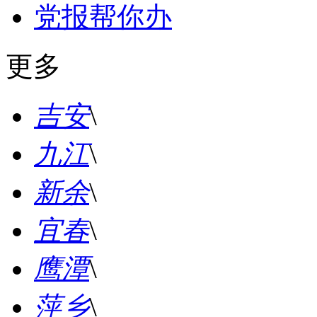
党报帮你办
更多
吉安
\
九江
\
新余
\
宜春
\
鹰潭
\
萍乡
\