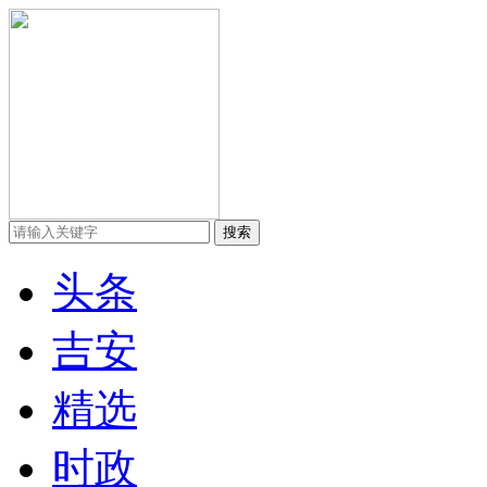
头条
吉安
精选
时政