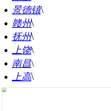
景德镇
\
赣州
\
抚州
\
上饶
\
南昌
\
上高
\