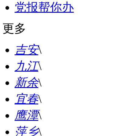
党报帮你办
更多
吉安
\
九江
\
新余
\
宜春
\
鹰潭
\
萍乡
\