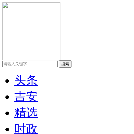
头条
吉安
精选
时政