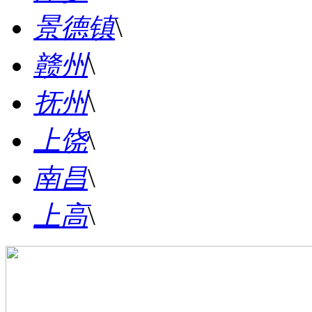
景德镇
\
赣州
\
抚州
\
上饶
\
南昌
\
上高
\