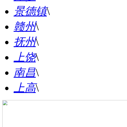
景德镇
\
赣州
\
抚州
\
上饶
\
南昌
\
上高
\