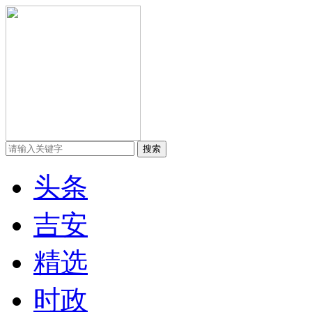
头条
吉安
精选
时政