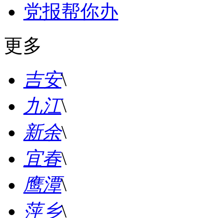
党报帮你办
更多
吉安
\
九江
\
新余
\
宜春
\
鹰潭
\
萍乡
\