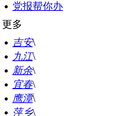
党报帮你办
更多
吉安
\
九江
\
新余
\
宜春
\
鹰潭
\
萍乡
\