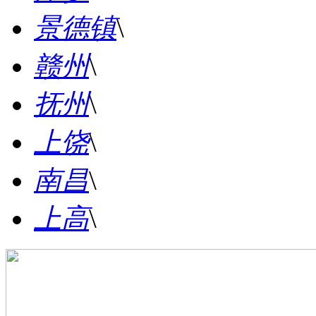
景德镇
\
赣州
\
抚州
\
上饶
\
南昌
\
上高
\