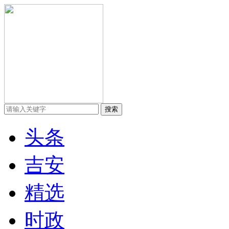
头条
吉安
精选
时政