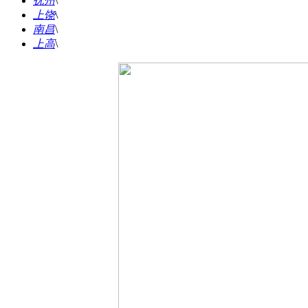
抚州
\
上饶
\
南昌
\
上高
\