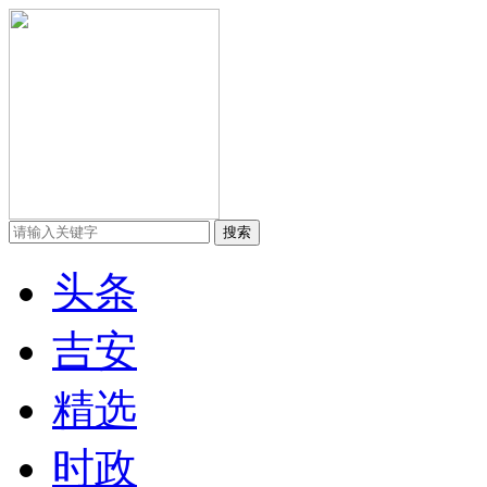
头条
吉安
精选
时政