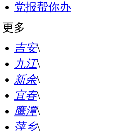
党报帮你办
更多
吉安
\
九江
\
新余
\
宜春
\
鹰潭
\
萍乡
\