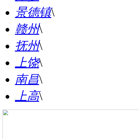
景德镇
\
赣州
\
抚州
\
上饶
\
南昌
\
上高
\