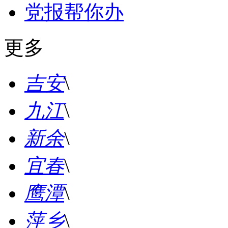
党报帮你办
更多
吉安
\
九江
\
新余
\
宜春
\
鹰潭
\
萍乡
\