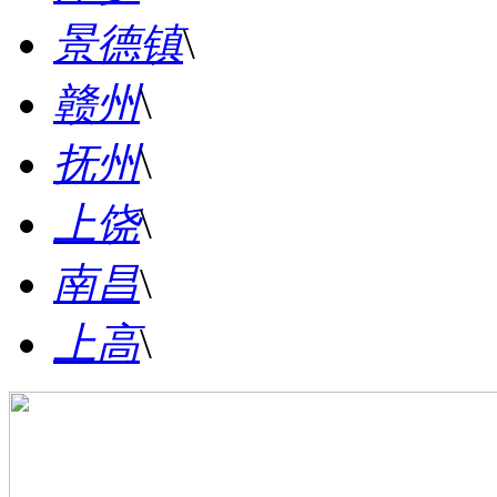
景德镇
\
赣州
\
抚州
\
上饶
\
南昌
\
上高
\