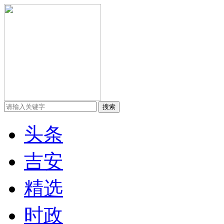
头条
吉安
精选
时政