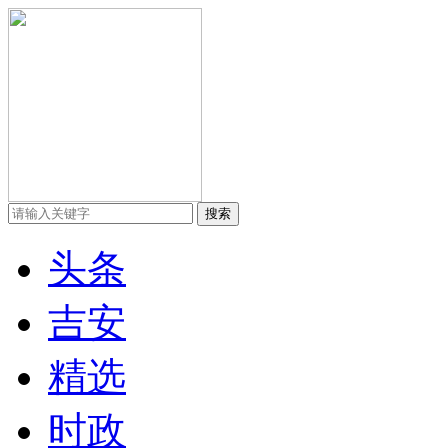
头条
吉安
精选
时政