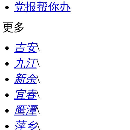
党报帮你办
更多
吉安
\
九江
\
新余
\
宜春
\
鹰潭
\
萍乡
\