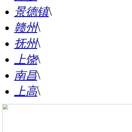
景德镇
\
赣州
\
抚州
\
上饶
\
南昌
\
上高
\