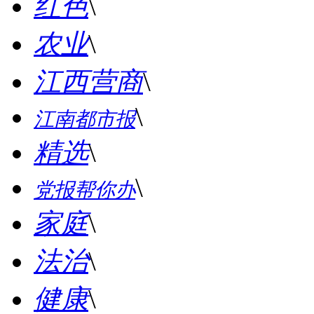
红色
\
农业
\
江西营商
\
\
江南都市报
精选
\
\
党报帮你办
家庭
\
法治
\
健康
\