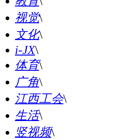
教育
\
视觉
\
文化
\
i-JX
\
体育
\
广角
\
江西工会
\
生活
\
竖视频
\