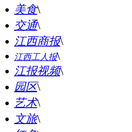
美食
\
交通
\
江西商报
\
\
江西工人报
江报视频
\
园区
\
艺术
\
文旅
\