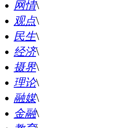
网情
\
观点
\
民生
\
经济
\
摄界
\
理论
\
融媒
\
金融
\