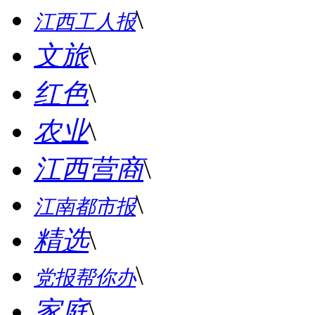
\
江西工人报
文旅
\
红色
\
农业
\
江西营商
\
\
江南都市报
精选
\
\
党报帮你办
家庭
\