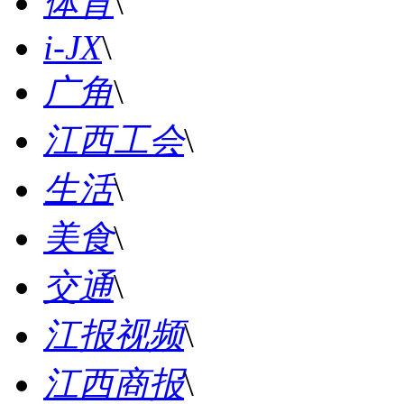
体育
\
i-JX
\
广角
\
江西工会
\
生活
\
美食
\
交通
\
江报视频
\
江西商报
\