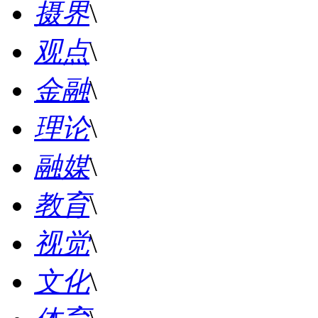
摄界
\
观点
\
金融
\
理论
\
融媒
\
教育
\
视觉
\
文化
\