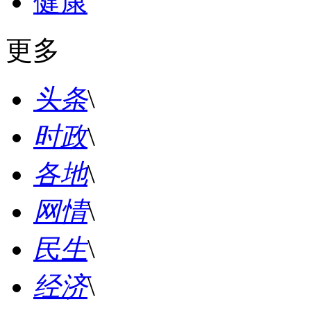
健康
更多
头条
\
时政
\
各地
\
网情
\
民生
\
经济
\