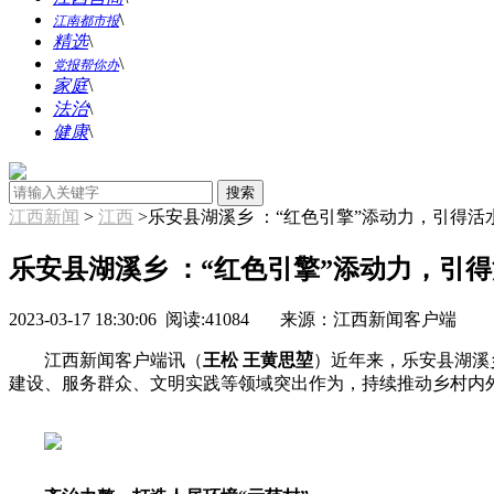
\
江南都市报
精选
\
\
党报帮你办
家庭
\
法治
\
健康
\
江西新闻
>
江西
>乐安县湖溪乡 ：“红色引擎”添动力，引得活
乐安县湖溪乡 ：“红色引擎”添动力，引
2023-03-17 18:30:06
阅读:41084
来源：江西新闻客户端
江西新闻客户端讯（
王松 王黄思堃
）近年来，乐安县湖溪
建设、服务群众、文明实践等领域突出作为，持续推动乡村内外