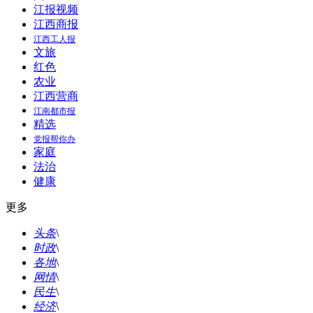
江报视频
江西商报
江西工人报
文旅
红色
农业
江西营商
江南都市报
精选
党报帮你办
家庭
法治
健康
更多
头条
\
时政
\
各地
\
网情
\
民生
\
经济
\