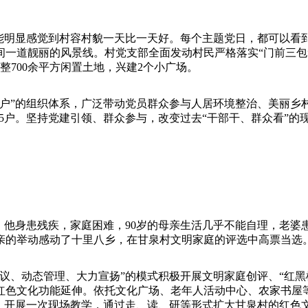
民能明显感觉到村容村貌一天比一天好。每个主题党日，都可以看
间一道靓丽的风景线。村党支部全面发动村民严格落实“门前三包
700余平方闲置土地，兴建2个小广场。
系户”的组织体系，广泛带动党员群众参与人居环境整治、美丽乡
65户。坚持党建引领、群众参与，改变过去“干部干、群众看”的
瘾。他身患残疾，家庭困难，90岁的母亲生活几乎不能自理，老
亲的举动感动了十里八乡，在甘泉村文明家庭的评选中高票当选
议、动态管理、大力宣扬”的模式积极开展文明家庭创评、“红
红色文化功能延伸。依托文化广场、老年人活动中心、农家书屋
、开展一次现场教学，通过走、读、研等形式扩大甘泉村的红色