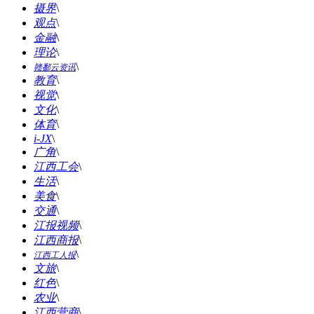
摄界
\
观点
\
金融
\
理论
\
\
赣鄱云资讯
教育
\
视觉
\
文化
\
体育
\
i-JX
\
广角
\
江西工会
\
生活
\
美食
\
交通
\
江报视频
\
江西商报
\
\
江西工人报
文旅
\
红色
\
农业
\
江西营商
\