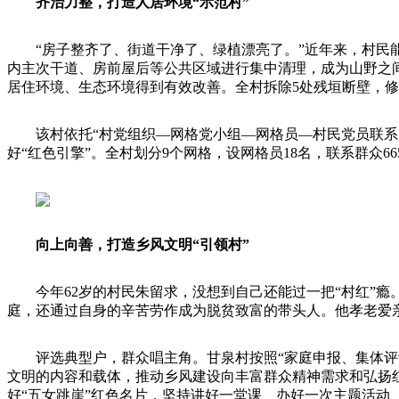
齐治力整，打造人居环境“示范村”
“房子整齐了、街道干净了、绿植漂亮了。”近年来，村
内主次干道、房前屋后等公共区域进行集中清理，成为山野之
居住环境、生态环境得到有效改善。全村拆除5处残垣断壁，修整
该村依托“村党组织—网格党小组—网格员—村民党员联
好“红色引擎”。全村划分9个网格，设网格员18名，联系群众6
向上向善，打造乡风文明“引领村”
今年62岁的村民朱留求，没想到自己还能过一把“村红”
庭，还通过自身的辛苦劳作成为脱贫致富的带头人。他孝老爱
评选典型户，群众唱主角。甘泉村按照“家庭申报、集体评
文明的内容和载体，推动乡风建设向丰富群众精神需求和弘扬
好“五女跳崖”红色名片，坚持讲好一堂课、办好一次主题活动