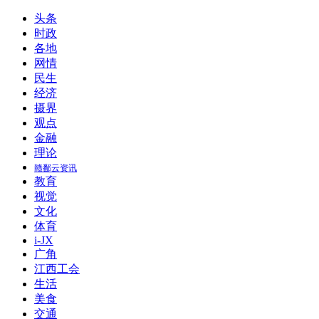
头条
时政
各地
网情
民生
经济
摄界
观点
金融
理论
赣鄱云资讯
教育
视觉
文化
体育
i-JX
广角
江西工会
生活
美食
交通