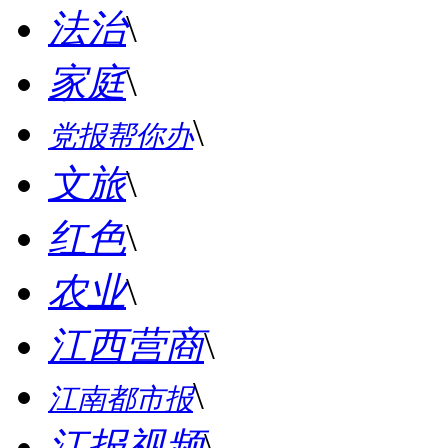
法治
\
家庭
\
\
党报帮你办
文旅
\
红色
\
农业
\
江西营商
\
\
江南都市报
江报视频
\