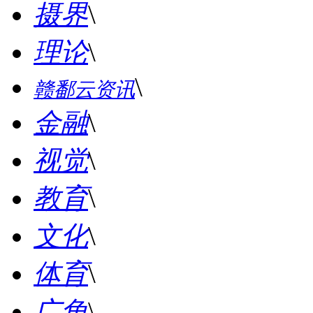
摄界
\
理论
\
\
赣鄱云资讯
金融
\
视觉
\
教育
\
文化
\
体育
\
广角
\