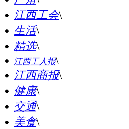
江西工会
\
生活
\
精选
\
\
江西工人报
江西商报
\
健康
\
交通
\
美食
\