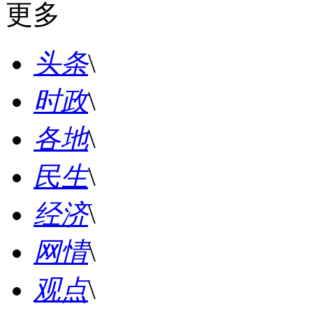
更多
头条
\
时政
\
各地
\
民生
\
经济
\
网情
\
观点
\