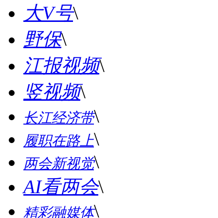
大V号
\
野保
\
江报视频
\
竖视频
\
\
长江经济带
\
履职在路上
\
两会新视觉
AI看两会
\
\
精彩融媒体