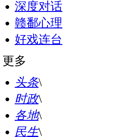
深度对话
赣鄱心理
好戏连台
更多
头条
\
时政
\
各地
\
民生
\