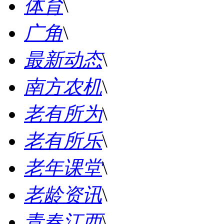
体育
\
广角
\
最新动态
\
南方农机
\
老有所为
\
老有所乐
\
老年课堂
\
老龄资讯
\
青春江西
\