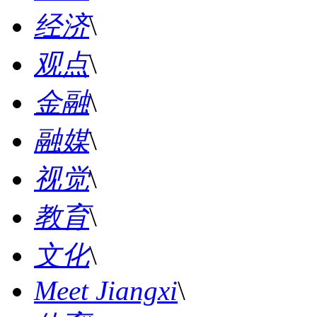
经济
\
观点
\
金融
\
融媒
\
视觉
\
教育
\
文化
\
Meet Jiangxi
\