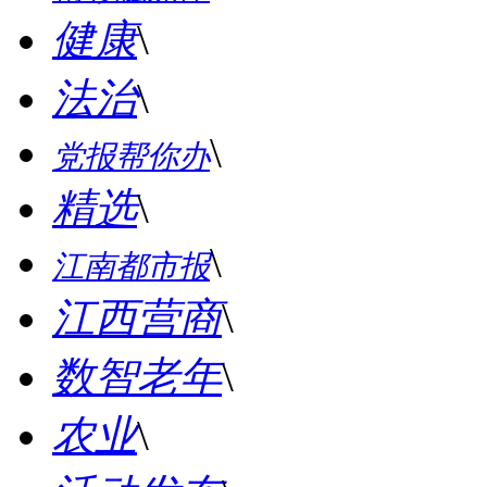
健康
\
法治
\
\
党报帮你办
精选
\
\
江南都市报
江西营商
\
数智老年
\
农业
\