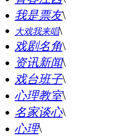
我是票友
\
\
大戏我来唱
戏剧名角
\
资讯新闻
\
戏台班子
\
心理教室
\
名家谈心
\
心理
\