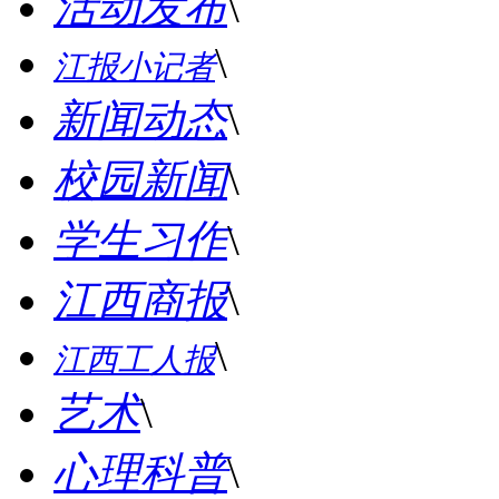
活动发布
\
\
江报小记者
新闻动态
\
校园新闻
\
学生习作
\
江西商报
\
\
江西工人报
艺术
\
心理科普
\