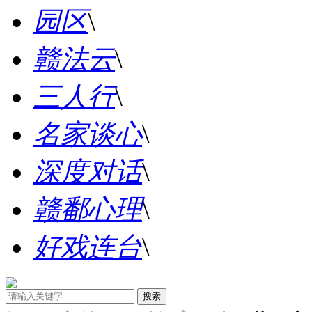
园区
\
赣法云
\
三人行
\
名家谈心
\
深度对话
\
赣鄱心理
\
好戏连台
\