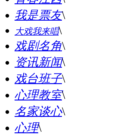
我是票友
\
\
大戏我来唱
戏剧名角
\
资讯新闻
\
戏台班子
\
心理教室
\
名家谈心
\
心理
\