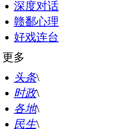
深度对话
赣鄱心理
好戏连台
更多
头条
\
时政
\
各地
\
民生
\