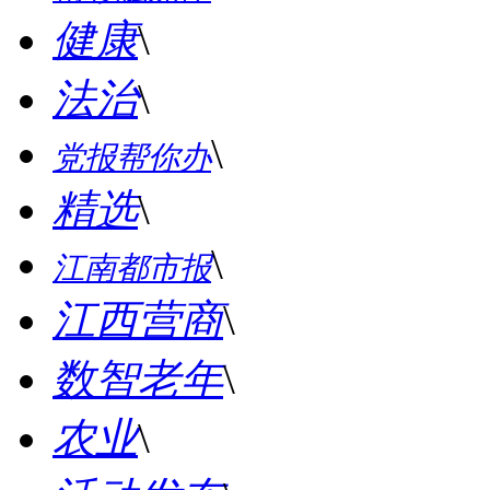
健康
\
法治
\
\
党报帮你办
精选
\
\
江南都市报
江西营商
\
数智老年
\
农业
\