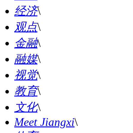
经济
\
观点
\
金融
\
融媒
\
视觉
\
教育
\
文化
\
Meet Jiangxi
\