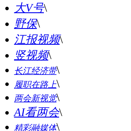
大V号
\
野保
\
江报视频
\
竖视频
\
\
长江经济带
\
履职在路上
\
两会新视觉
AI看两会
\
\
精彩融媒体