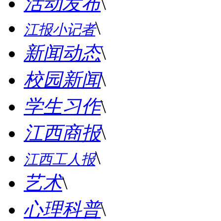
活动发布
\
\
江报小记者
新闻动态
\
校园新闻
\
学生习作
\
江西商报
\
\
江西工人报
艺术
\
心理科普
\