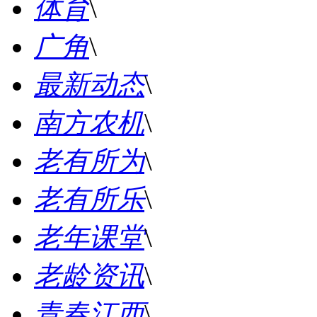
体育
\
广角
\
最新动态
\
南方农机
\
老有所为
\
老有所乐
\
老年课堂
\
老龄资讯
\
青春江西
\