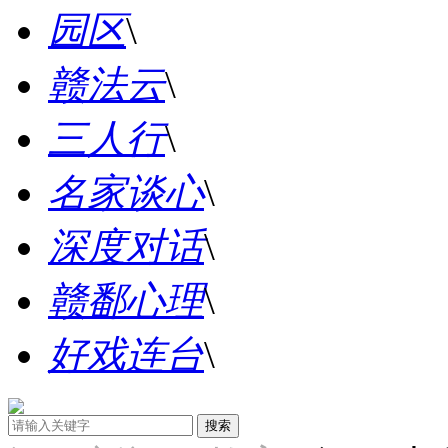
园区
\
赣法云
\
三人行
\
名家谈心
\
深度对话
\
赣鄱心理
\
好戏连台
\