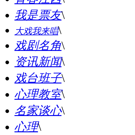
我是票友
\
\
大戏我来唱
戏剧名角
\
资讯新闻
\
戏台班子
\
心理教室
\
名家谈心
\
心理
\