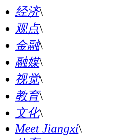
经济
\
观点
\
金融
\
融媒
\
视觉
\
教育
\
文化
\
Meet Jiangxi
\