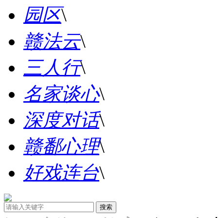
园区
\
赣法云
\
三人行
\
名家谈心
\
深度对话
\
赣鄱心理
\
好戏连台
\