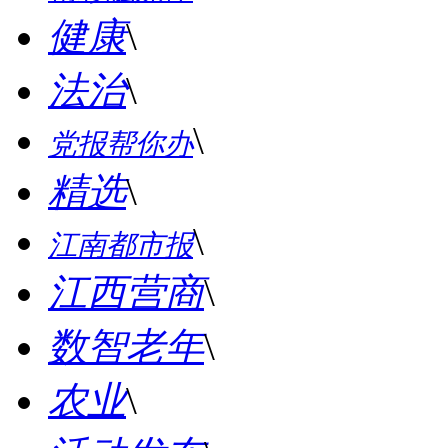
健康
\
法治
\
\
党报帮你办
精选
\
\
江南都市报
江西营商
\
数智老年
\
农业
\