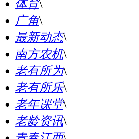
体育
\
广角
\
最新动态
\
南方农机
\
老有所为
\
老有所乐
\
老年课堂
\
老龄资讯
\
青春江西
\