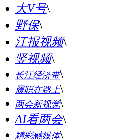
大V号
\
野保
\
江报视频
\
竖视频
\
\
长江经济带
\
履职在路上
\
两会新视觉
AI看两会
\
\
精彩融媒体