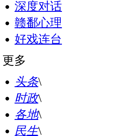
深度对话
赣鄱心理
好戏连台
更多
头条
\
时政
\
各地
\
民生
\