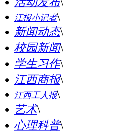
活动发布
\
\
江报小记者
新闻动态
\
校园新闻
\
学生习作
\
江西商报
\
\
江西工人报
艺术
\
心理科普
\