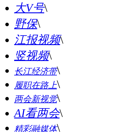
大V号
\
野保
\
江报视频
\
竖视频
\
\
长江经济带
\
履职在路上
\
两会新视觉
AI看两会
\
\
精彩融媒体