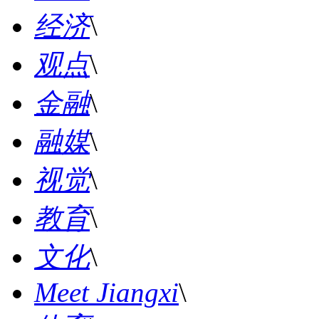
经济
\
观点
\
金融
\
融媒
\
视觉
\
教育
\
文化
\
Meet Jiangxi
\