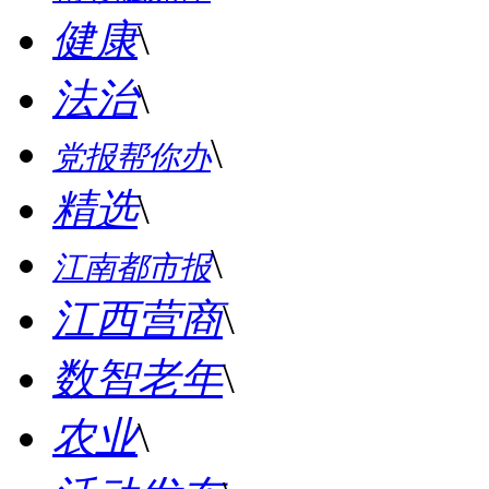
健康
\
法治
\
\
党报帮你办
精选
\
\
江南都市报
江西营商
\
数智老年
\
农业
\