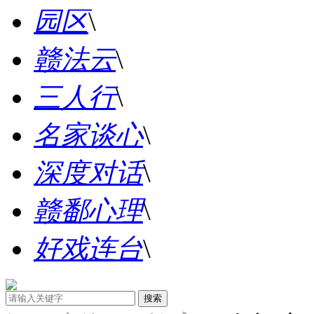
园区
\
赣法云
\
三人行
\
名家谈心
\
深度对话
\
赣鄱心理
\
好戏连台
\