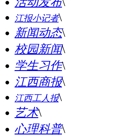
活动发布
\
\
江报小记者
新闻动态
\
校园新闻
\
学生习作
\
江西商报
\
\
江西工人报
艺术
\
心理科普
\