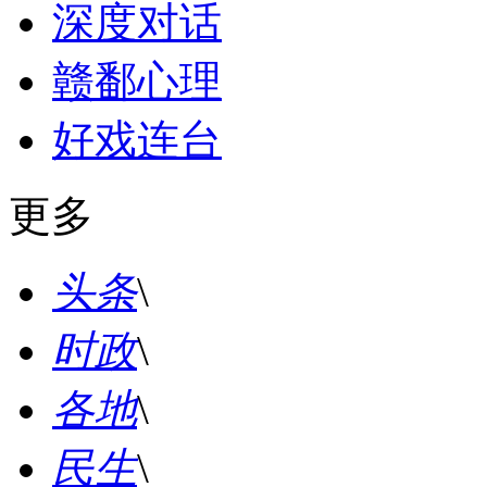
深度对话
赣鄱心理
好戏连台
更多
头条
\
时政
\
各地
\
民生
\