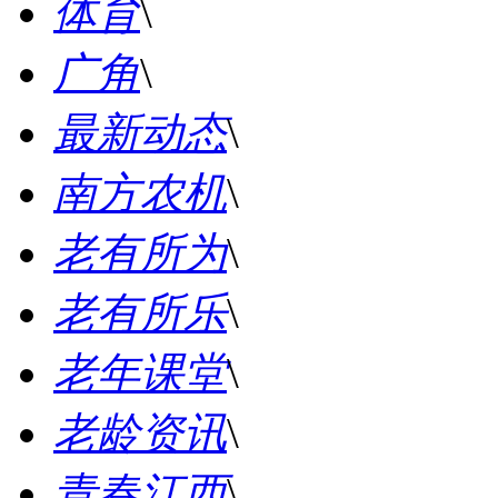
体育
\
广角
\
最新动态
\
南方农机
\
老有所为
\
老有所乐
\
老年课堂
\
老龄资讯
\
青春江西
\