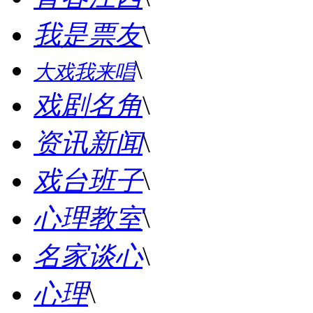
我是票友
\
\
大戏我来唱
戏剧名角
\
资讯新闻
\
戏台班子
\
心理教室
\
名家谈心
\
心理
\