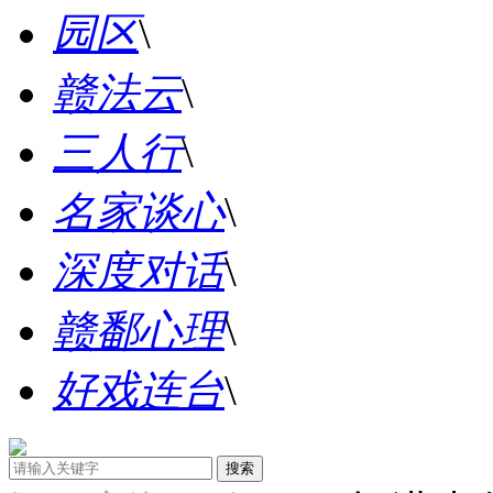
园区
\
赣法云
\
三人行
\
名家谈心
\
深度对话
\
赣鄱心理
\
好戏连台
\