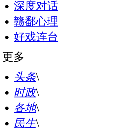
深度对话
赣鄱心理
好戏连台
更多
头条
\
时政
\
各地
\
民生
\