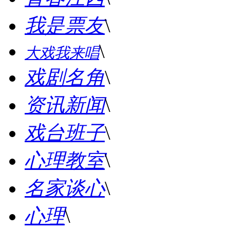
我是票友
\
\
大戏我来唱
戏剧名角
\
资讯新闻
\
戏台班子
\
心理教室
\
名家谈心
\
心理
\