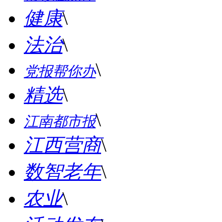
健康
\
法治
\
\
党报帮你办
精选
\
\
江南都市报
江西营商
\
数智老年
\
农业
\