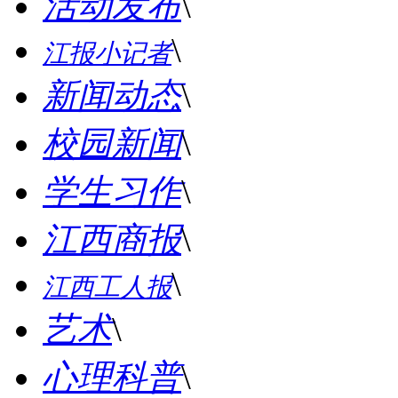
活动发布
\
\
江报小记者
新闻动态
\
校园新闻
\
学生习作
\
江西商报
\
\
江西工人报
艺术
\
心理科普
\