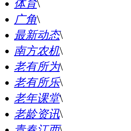
体育
\
广角
\
最新动态
\
南方农机
\
老有所为
\
老有所乐
\
老年课堂
\
老龄资讯
\
青春江西
\