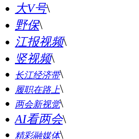
大V号
\
野保
\
江报视频
\
竖视频
\
\
长江经济带
\
履职在路上
\
两会新视觉
AI看两会
\
\
精彩融媒体