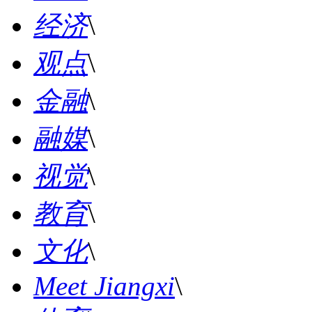
经济
\
观点
\
金融
\
融媒
\
视觉
\
教育
\
文化
\
Meet Jiangxi
\