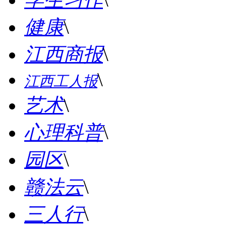
健康
\
江西商报
\
\
江西工人报
艺术
\
心理科普
\
园区
\
赣法云
\
三人行
\