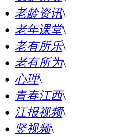
老龄资讯
\
老年课堂
\
老有所乐
\
老有所为
\
心理
\
青春江西
\
江报视频
\
竖视频
\