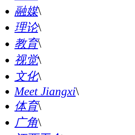
融媒
\
理论
\
教育
\
视觉
\
文化
\
Meet Jiangxi
\
体育
\
广角
\