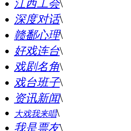
江西工会
\
深度对话
\
赣鄱心理
\
好戏连台
\
戏剧名角
\
戏台班子
\
资讯新闻
\
\
大戏我来唱
我是票友
\