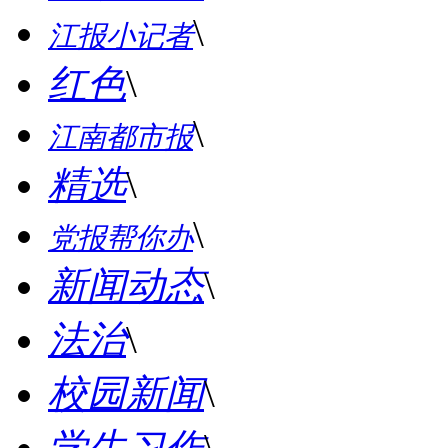
\
江报小记者
红色
\
\
江南都市报
精选
\
\
党报帮你办
新闻动态
\
法治
\
校园新闻
\
学生习作
\