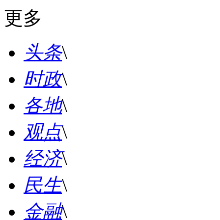
更多
头条
\
时政
\
各地
\
观点
\
经济
\
民生
\
金融
\