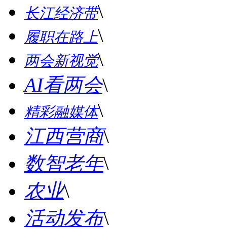
\
长江经济带
\
履职在路上
\
两会新视觉
AI看两会
\
\
精彩融媒体
江西营商
\
数智老年
\
农业
\
活动发布
\