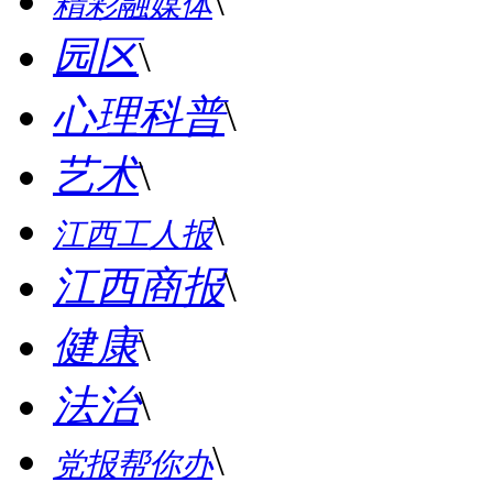
\
精彩融媒体
园区
\
心理科普
\
艺术
\
\
江西工人报
江西商报
\
健康
\
法治
\
\
党报帮你办