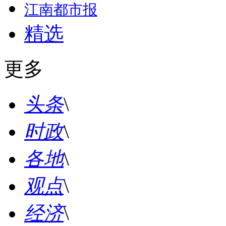
江南都市报
精选
更多
头条
\
时政
\
各地
\
观点
\
经济
\