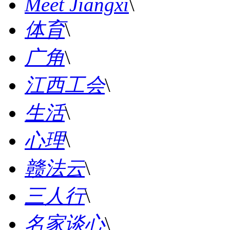
Meet Jiangxi
\
体育
\
广角
\
江西工会
\
生活
\
心理
\
赣法云
\
三人行
\
名家谈心
\