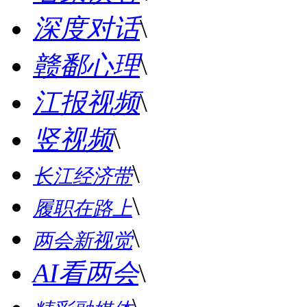
深度对话
\
赣鄱心理
\
江报视频
\
竖视频
\
\
长江经济带
\
履职在路上
\
两会新视觉
AI看两会
\