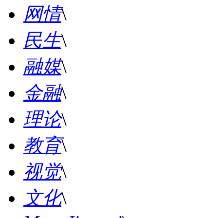
网情
\
民生
\
融媒
\
金融
\
理论
\
教育
\
视觉
\
文化
\